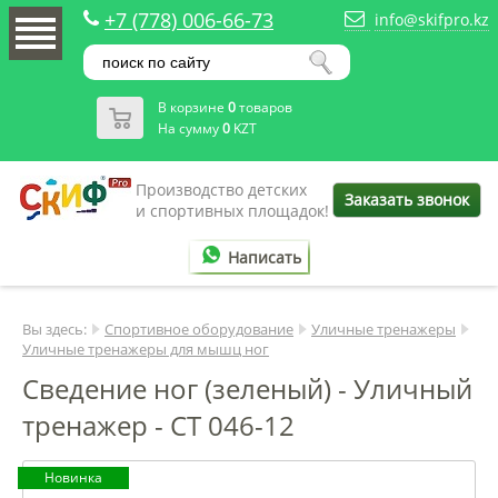
+7 (778) 006-66-73
info@skifpro.kz
В корзине
0
товаров
На сумму
0
KZT
Производство детских
Заказать звонок
и спортивных площадок!
Написать
Вы здесь:
Спортивное оборудование
Уличные тренажеры
Уличные тренажеры для мышц ног
Сведение ног (зеленый) - Уличный
тренажер - СТ 046-12
Новинка