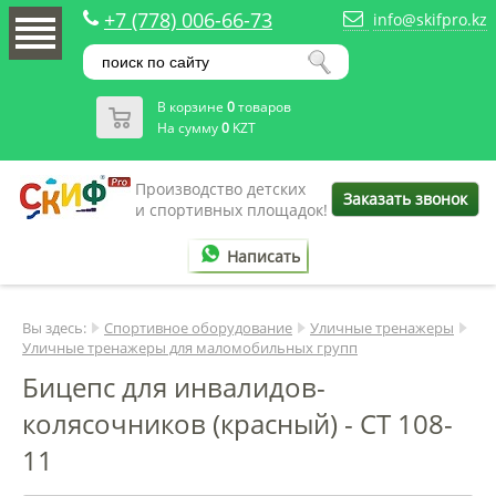
+7 (778) 006-66-73
info@skifpro.kz
В корзине
0
товаров
На сумму
0
KZT
Производство детских
Заказать звонок
и спортивных площадок!
Написать
Вы здесь:
Спортивное оборудование
Уличные тренажеры
Уличные тренажеры для маломобильных групп
Бицепс для инвалидов-
колясочников (красный) - СТ 108-
11