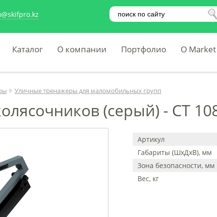
o@skifpro.kz
Каталог
О компании
Портфолио
O Market
ры
Уличные тренажеры для маломобильных групп
олясочников (серый) - СТ 10
Артикул
Габариты (ШхДхВ), мм
Зона безопасности, мм
Вес, кг