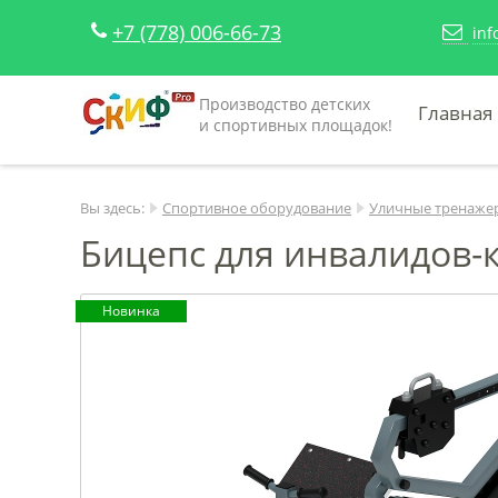
+7 (778) 006-66-73
inf
Производство детских
Главная
и спортивных площадок!
Вы здесь:
Спортивное оборудование
Уличные тренаже
Бицепс для инвалидов-к
Новинка