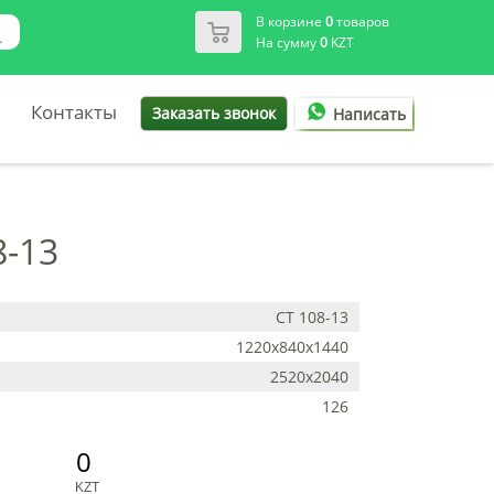
В корзине
0
товаров
На сумму
0
KZT
Контакты
Заказать звонок
Написать
8-13
СТ 108-13
1220х840х1440
2520х2040
126
0
KZT