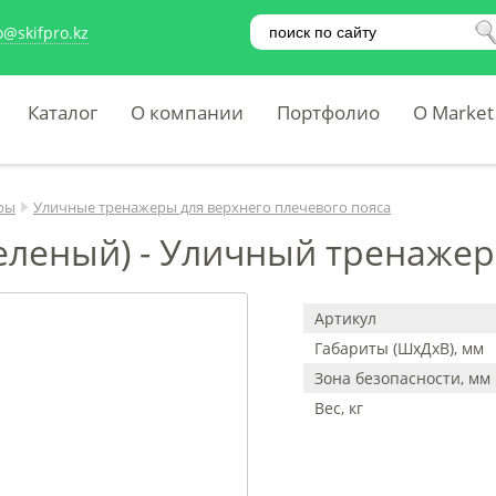
o@skifpro.kz
Каталог
О компании
Портфолио
O Market
ры
Уличные тренажеры для верхнего плечевого пояса
еленый) - Уличный тренажер 
Артикул
Габариты (ШхДхВ), мм
Зона безопасности, мм
Вес, кг