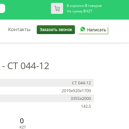
В корзине
0
товаров
На сумму
0
KZT
Контакты
Заказать звонок
Написать
- СТ 044-12
СТ 044-12
2010х920х1700
3355х2000
142,5
0
KZT