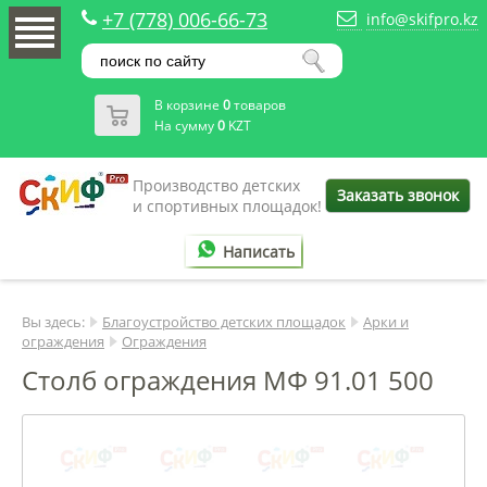
+7 (778) 006-66-73
info@skifpro.kz
В корзине
0
товаров
На сумму
0
KZT
Производство детских
Заказать звонок
и спортивных площадок!
Написать
Вы здесь:
Благоустройство детских площадок
Арки и
ограждения
Ограждения
Столб ограждения МФ 91.01 500