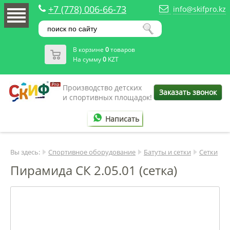
+7 (778) 006-66-73
info@skifpro.kz
В корзине
0
товаров
На сумму
0
KZT
Производство детских
Заказать звонок
и спортивных площадок!
Написать
Вы здесь:
Спортивное оборудование
Батуты и сетки
Сетки
Пирамида СК 2.05.01 (сетка)