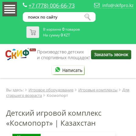
+7 (778) 006-66-73
info@skifpro.kz
В корзине
0
товаров
На сумму
0
KZT
Производство детских
Заказать звонок
и спортивных площадок!
Написать
Вы здесь:
Игровое оборудование
Игровые комплексы
Для
старшего возраста
Космопорт
Детский игровой комплекс
«Космопорт» | Казахстан