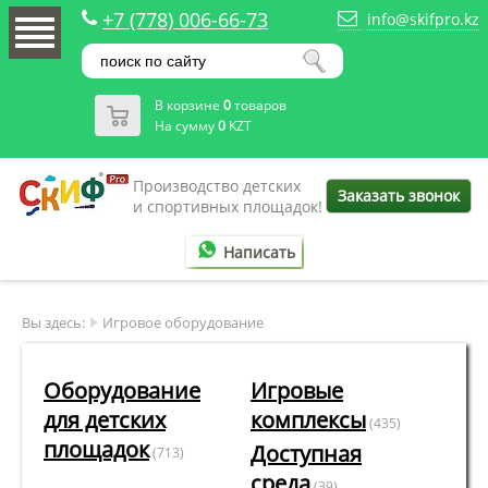
+7 (778) 006-66-73
info@skifpro.kz
В корзине
0
товаров
На сумму
0
KZT
Производство детских
Заказать звонок
и спортивных площадок!
Написать
Вы здесь:
Игровое оборудование
Оборудование
Игровые
для детских
комплексы
(435)
площадок
Доступная
(713)
среда
(39)