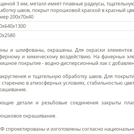
щиной 3 мм, металл имеет плавные радиусы, тщательну
аботку швов, покрыт порошковой краской в красный цве
мер 200х70х40
0х640х1300
0х2580
ны и шлифованы, окрашены. Для окраски элементов 
сферному и химическому воздействию. На фанерных эл
нишное покрытие - водно-дисперсионный лак с добавл
акругления и тщательную обработку швов. Для покрытия
к старению в атмосферных условиях, стабильностью ц
крашивание.
ающие детали и резьбовые соединения закрыты пла
орошковое окрашивание.
Ф спроектированы и изготовлены согласно национальном