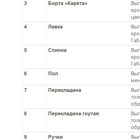
Вып
3
Борта «Карета»
кро
цве
Вып
4
Лавка
кро
Габ
Вып
5
Спинка
кро
Габ
Вып
6
Пол
мен
Вып
7
Перекладина
тол
обр
Вып
8
Перекладина гнутая
тол
обр
Вып
9
Ручки