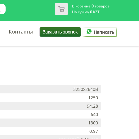
В корзине
0
товаров
На сумму
0
KZT
Контакты
Заказать звонок
Написать
3250х2640й
1250
94.28
640
1300
0.97