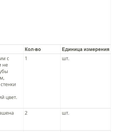
Кол-во
Единица измерения
мм с
1
шт.
м не
рубы
м,
 стенки
й цвет.
рашена
2
шт.