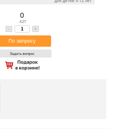
для детей 5-12 лет
0
KZT
-
+
Задать вопрос