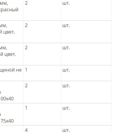
 мм,
2
шт.
красный
мм,
2
шт.
 цвет.
мм,
2
шт.
 цвет.
щиной не
1
шт.
2
шт.
ю
100х40
1
шт.
ю
175х40
4
шт.