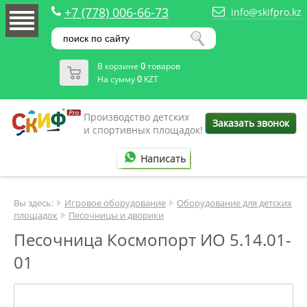
+7 (778) 006-66-73
info@skifpro.kz
В корзине
0
товаров
На сумму
0
KZT
Производство детских
Заказать звонок
и спортивных площадок!
Написать
Вы здесь:
Игровое оборудование
Оборудование для детских
площадок
Песочницы и дворики
Песочница Космопорт ИО 5.14.01-
01