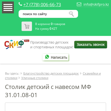
+7 (778) 006-66-73
info@skifpro.kz
В корзине
0
товаров
На сумму
0
KZT
Производство детских
Заказать звонок
и спортивных площадок!
Написать
Вы здесь:
Благоустройство детских площадок
Скамейки и
столики
Уличные столики
Столик детский с навесом МФ
31.01.08-01