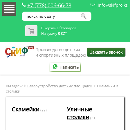
+7 (778) 006-66-73
info@skifpro.kz
В корзине
0
товаров
На сумму
0
KZT
Производство детских
Заказать звонок
и спортивных площадок!
Написать
Вы здесь:
Благоустройство детских площадок
Скамейки и
столики
Скамейки
Уличные
(29)
столики
(31)