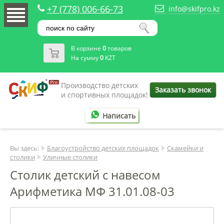
+7 (778) 006-66-73
info@skifpro.kz
В корзине
0
товаров
На сумму
0
KZT
Производство детских
Заказать звонок
и спортивных площадок!
Написать
Вы здесь:
Благоустройство детских площадок
Скамейки и
столики
Уличные столики
Столик детский с навесом
Арифметика МФ 31.01.08-03