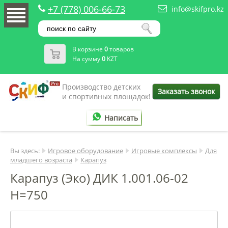
+7 (778) 006-66-73
info@skifpro.kz
В корзине
0
товаров
На сумму
0
KZT
Производство детских
Заказать звонок
и спортивных площадок!
Написать
Вы здесь:
Игровое оборудование
Игровые комплексы
Для
младшего возраста
Карапуз
Карапуз (Эко) ДИК 1.001.06-02
Н=750