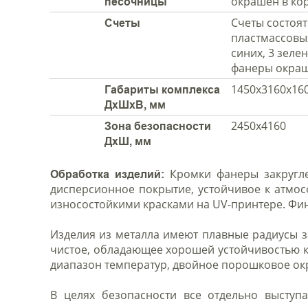
окрашен в ко
песочницы
Счеты состоя
Счеты
пластмассовых
синих, 3 зеле
фанеры окраш
1450х3160х16
Габариты комплекса
ДхШхВ, мм
2450х4160
Зона безопасности
ДхШ, мм
Кромки фанеры закругле
Обработка изделий:
дисперсионное покрытие, устойчивое к атмо
износостойкими красками на UV-принтере. Фи
Изделия из металла имеют плавные радиусы з
чистое, обладающее хорошей устойчивостью 
диапазон температур, двойное порошковое о
В целях безопасности все отдельно выступ