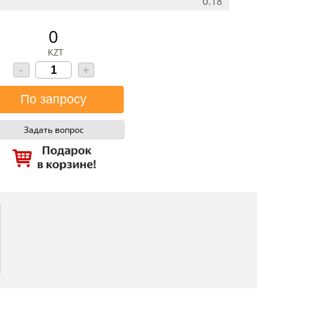
0.18
0
KZT
-
+
Задать вопрос