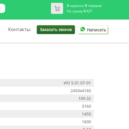
В корзине
0
товаров
На сумму
0
KZT
Контакты
Заказать звонок
Написать
ИО 5.01.07-01
2450х4160
109.32
3160
1450
1600