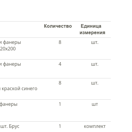
Количество
Единица
измерения
и фанеры
8
шт.
220х200
и фанеры
4
шт.
8
шт.
 краской синего
 фанеры
1
шт
шт. Брус
1
комплект