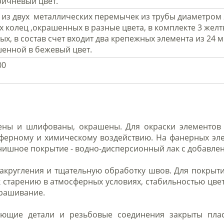
ричневый цвет.
т из двух металлических перемычек из трубы диаметром
 колец ,окрашенных в разные цвета, в комплекте 3 желты
ных, в состав счет входит два крепежных элемента из 24 
енной в бежевый цвет.
00
ны и шлифованы, окрашены. Для окраски элементов 
сферному и химическому воздействию. На фанерных эл
нишное покрытие - водно-дисперсионный лак с добавл
акругления и тщательную обработку швов. Для покрытия
к старению в атмосферных условиях, стабильностью ц
крашивание.
ающие детали и резьбовые соединения закрыты пла