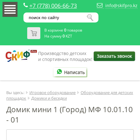
+7 (778) 006-66-73
info@skifpro.kz
В корзине
0
товаров
На сумму
0
KZT
Производство детских
Заказать звонок
и спортивных площадок!
Написать
Вы здесь:
Игровое оборудование
Оборудование для детских
площадок
Домики и беседки
Домик мини 1 (Город) МФ 10.01.10
- 01