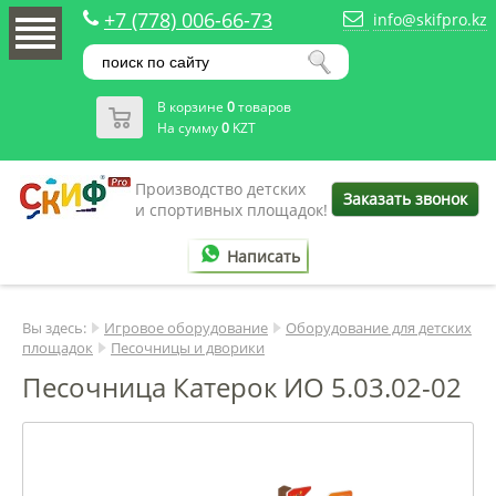
+7 (778) 006-66-73
info@skifpro.kz
В корзине
0
товаров
На сумму
0
KZT
Производство детских
Заказать звонок
и спортивных площадок!
Написать
Вы здесь:
Игровое оборудование
Оборудование для детских
площадок
Песочницы и дворики
Песочница Катерок ИО 5.03.02-02