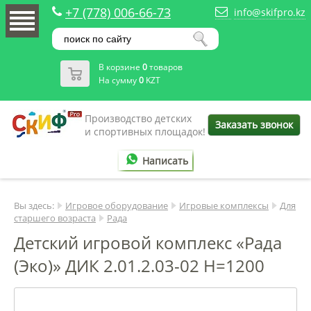
+7 (778) 006-66-73
info@skifpro.kz
В корзине
0
товаров
На сумму
0
KZT
Производство детских
Заказать звонок
и спортивных площадок!
Написать
Вы здесь:
Игровое оборудование
Игровые комплексы
Для
старшего возраста
Рада
Детский игровой комплекс «Рада
(Эко)» ДИК 2.01.2.03-02 H=1200