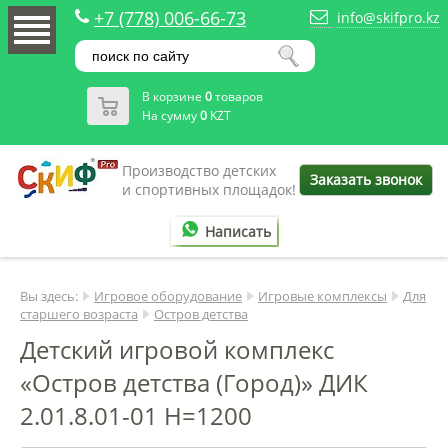
+7 (778) 006-66-73
info@skifpro.kz
В корзине
0
товаров
На сумму
0
KZT
Производство детских
Заказать звонок
и спортивных площадок!
Написать
Вы здесь:
Игровое оборудование
Игровые комплексы
Для
старшего возраста
Остров детства
Детский игровой комплекс
«Остров детства (Город)» ДИК
2.01.8.01-01 Н=1200