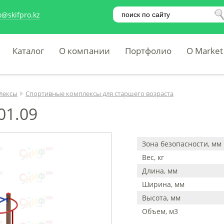
o@skifpro.kz
Каталог
О компании
Портфолио
O Market
лексы
Спортивные комплексы для старшего возраста
01.09
Зона безопасности, мм
Вес, кг
Длина, мм
Ширина, мм
Высота, мм
Объем, м3