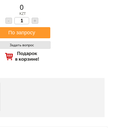
0
KZT
-
+
Задать вопрос