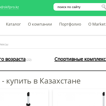
o@skifpro.kz
Каталог
О компании
Портфолио
O Market
лексы
о возраста
Спортивные комплекс
(22)
 купить в Казахстанe