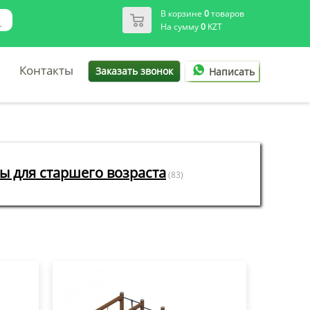
В корзине
0
товаров
На сумму
0
KZT
Контакты
Заказать звонок
Написать
ы для старшего возраста
(83)