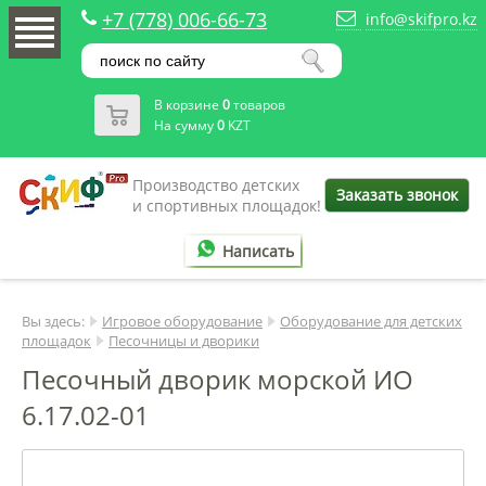
+7 (778) 006-66-73
info@skifpro.kz
В корзине
0
товаров
На сумму
0
KZT
Производство детских
Заказать звонок
и спортивных площадок!
Написать
Вы здесь:
Игровое оборудование
Оборудование для детских
площадок
Песочницы и дворики
Песочный дворик морской ИО
6.17.02-01