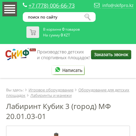
+7 (778) 006-66-73
info@skifpro.kz
В корзине
0
товаров
На сумму
0
KZT
Производство детских
Заказать звонок
и спортивных площадок!
Написать
Вы здесь:
Игровое оборудование
Оборудование для детских
площадок
Лабиринты и манежи
Лабиринт Кубик 3 (город) МФ
20.01.03-01