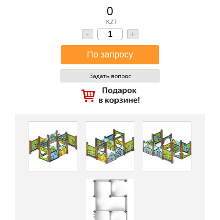
0
KZT
-
+
Задать вопрос