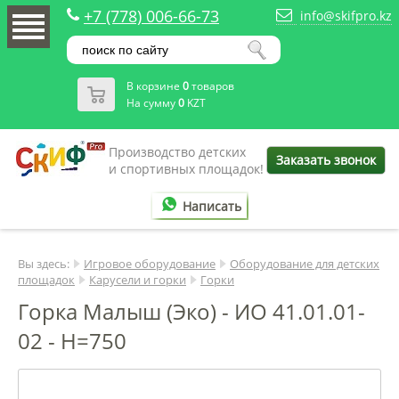
+7 (778) 006-66-73
info@skifpro.kz
В корзине
0
товаров
На сумму
0
KZT
Производство детских
Заказать звонок
и спортивных площадок!
Написать
Вы здесь:
Игровое оборудование
Оборудование для детских
площадок
Карусели и горки
Горки
Горка Малыш (Эко) - ИО 41.01.01-
02 - Н=750