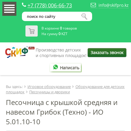
+7 (778) 006-66-73
info@skifpro.kz
В корзине
0
товаров
На сумму
0
KZT
Производство детских
Заказать звонок
и спортивных площадок!
Написать
Вы здесь:
Игровое оборудование
Оборудование для детских
площадок
Песочницы и дворики
Песочница с крышкой средняя и
навесом Грибок (Техно) - ИО
5.01.10-10