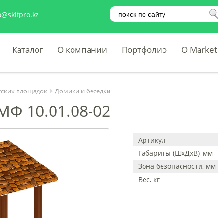
o@skifpro.kz
Каталог
О компании
Портфолио
O Market
тских площадок
Домики и беседки
МФ 10.01.08-02
Артикул
Габариты (ШхДхВ), мм
Зона безопасности, мм
Вес, кг