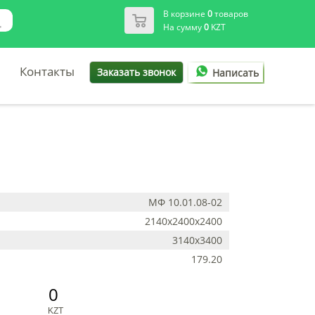
В корзине
0
товаров
На сумму
0
KZT
Контакты
Заказать звонок
Написать
МФ 10.01.08-02
2140х2400х2400
3140х3400
179.20
0
KZT