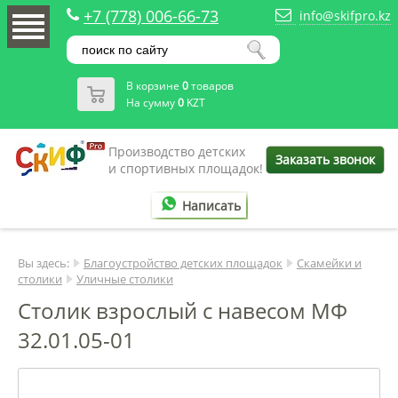
+7 (778) 006-66-73
info@skifpro.kz
В корзине
0
товаров
На сумму
0
KZT
Производство детских
Заказать звонок
и спортивных площадок!
Написать
Вы здесь:
Благоустройство детских площадок
Скамейки и
столики
Уличные столики
Столик взрослый с навесом МФ
32.01.05-01