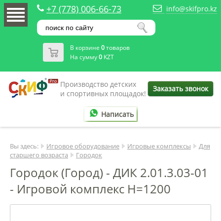
+7 (778) 006-66-73
info@skifpro.kz
В корзине
0
товаров
На сумму
0
KZT
Производство детских
Заказать звонок
и спортивных площадок!
Написать
Вы здесь:
Игровое оборудование
Игровые комплексы
Для
старшего возраста
Городок
Городок (Город) - ДИК 2.01.3.03-01
- Игровой комплекс H=1200