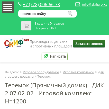
+7 (778) 006-66-73
info@skifpro.kz
В корзине
0
товаров
На сумму
0
KZT
Производство детских
Заказать звонок
и спортивных площадок!
Написать
Вы здесь:
Игровое оборудование
Игровые комплексы
Для
старшего возраста
Теремок
Теремок (Пряничный домик) - ДИК
2.07.02-02 - Игровой комплекс
H=1200