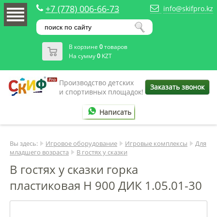
+7 (778) 006-66-73
info@skifpro.kz
В корзине
0
товаров
На сумму
0
KZT
Производство детских
Заказать звонок
и спортивных площадок!
Написать
Вы здесь:
Игровое оборудование
Игровые комплексы
Для
младшего возраста
В гостях у сказки
В гостях у сказки горка
пластиковая Н 900 ДИК 1.05.01-30