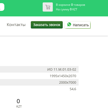
В корзине
0
товаров
На сумму
0
KZT
Контакты
Заказать звонок
Написать
ИО 11.М.01.03-02
1995х1450х2070
2000х7000
54,6
0
KZT