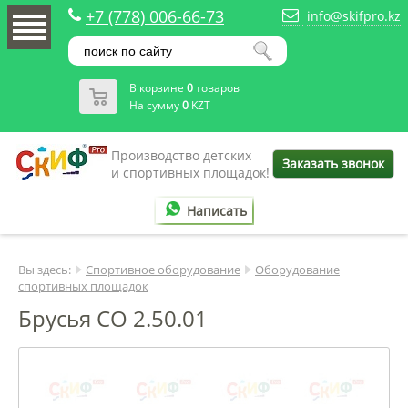
+7 (778) 006-66-73
info@skifpro.kz
В корзине
0
товаров
На сумму
0
KZT
Производство детских
Заказать звонок
и спортивных площадок!
Написать
Вы здесь:
Спортивное оборудование
Оборудование
спортивных площадок
Брусья СО 2.50.01