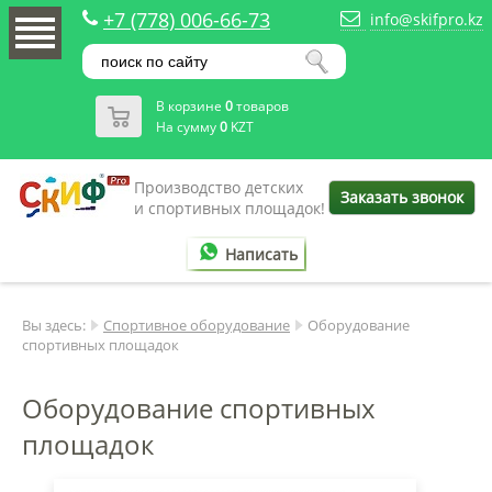
+7 (778) 006-66-73
info@skifpro.kz
В корзине
0
товаров
На сумму
0
KZT
Производство детских
Заказать звонок
и спортивных площадок!
Написать
Вы здесь:
Спортивное оборудование
Оборудование
спортивных площадок
Оборудование спортивных
площадок