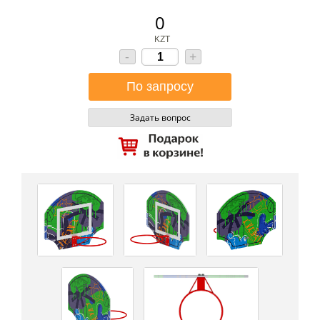
0
KZT
-
+
Задать вопрос