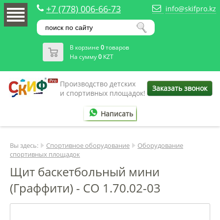
+7 (778) 006-66-73
info@skifpro.kz
В корзине
0
товаров
На сумму
0
KZT
Производство детских
Заказать звонок
и спортивных площадок!
Написать
Вы здесь:
Спортивное оборудование
Оборудование
спортивных площадок
Щит баскетбольный мини
(Граффити) - СО 1.70.02-03