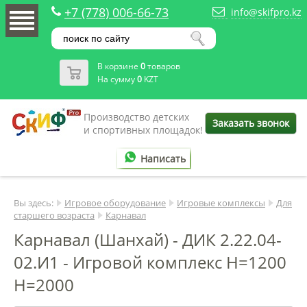
+7 (778) 006-66-73
info@skifpro.kz
В корзине
0
товаров
На сумму
0
KZT
Производство детских
Заказать звонок
и спортивных площадок!
Написать
Вы здесь:
Игровое оборудование
Игровые комплексы
Для
старшего возраста
Карнавал
Карнавал (Шанхай) - ДИК 2.22.04-
02.И1 - Игровой комплекс H=1200
H=2000