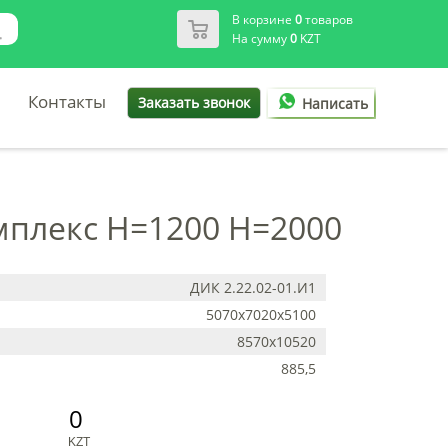
В корзине
0
товаров
На сумму
0
KZT
Контакты
Заказать звонок
Написать
омплекс H=1200 H=2000
ДИК 2.22.02-01.И1
5070x7020x5100
8570х10520
885,5
0
KZT