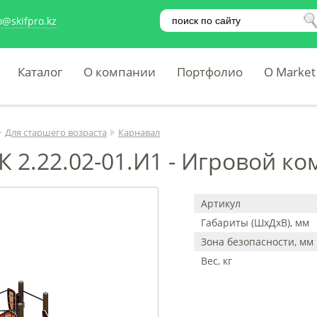
o@skifpro.kz
Каталог
О компании
Портфолио
O Market
Для старшего возраста
Карнавал
К 2.22.02-01.И1 - Игровой к
Артикул
Габариты (ШхДхВ), мм
Зона безопасности, мм
Вес, кг