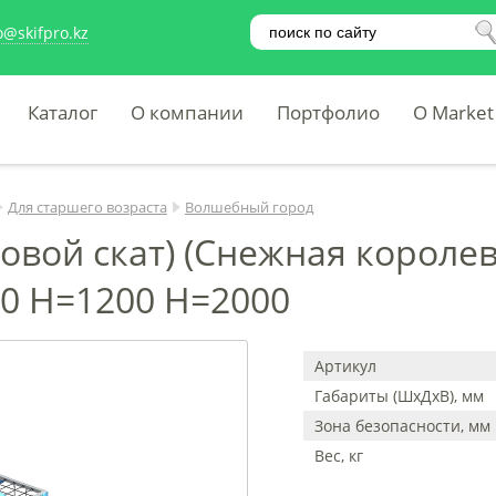
o@skifpro.kz
Каталог
О компании
Портфолио
O Market
Для старшего возраста
Волшебный город
ой скат) (Снежная королева)
0 Н=1200 Н=2000
Артикул
Габариты (ШхДхВ), мм
Зона безопасности, мм
Вес, кг