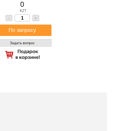
0
KZT
-
+
Задать вопрос