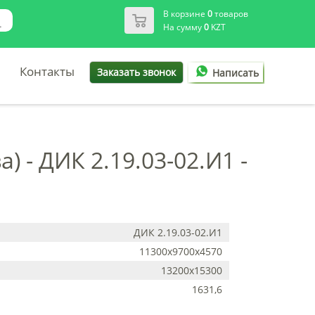
В корзине
0
товаров
На сумму
0
KZT
Контакты
Заказать звонок
Написать
 - ДИК 2.19.03-02.И1 -
ДИК 2.19.03-02.И1
11300x9700x4570
13200х15300
1631,6