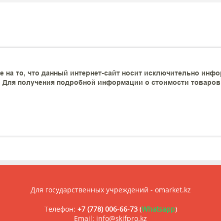
 на то, что данный интернет-сайт носит исключительно инфо
 Для получения подробной информации о стоимости товаров и
Для государственных учреждений - omarket.kz
Телефон:
+7 (778) 006-66-73
(
Whatsapp
)
Email: info@skifpro.kz