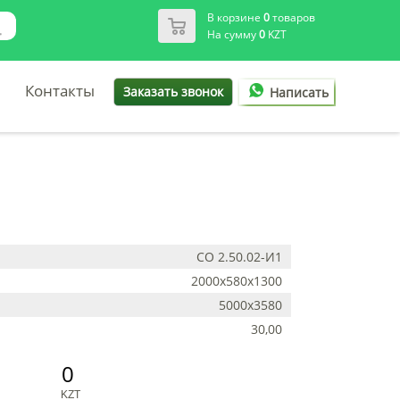
В корзине
0
товаров
На сумму
0
KZT
Контакты
Заказать звонок
Написать
СО 2.50.02-И1
2000х580х1300
5000х3580
30,00
0
KZT