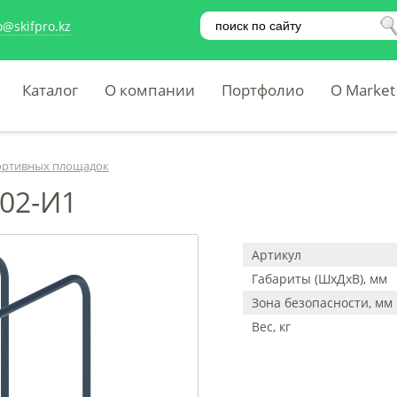
o@skifpro.kz
Каталог
О компании
Портфолио
O Market
ортивных площадок
.02-И1
Артикул
Габариты (ШхДхВ), мм
Зона безопасности, мм
Вес, кг