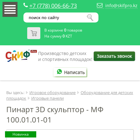
+7 (778) 006-66-73
info@skifpro.kz
В корзине
0
товаров
На сумму
0
KZT
Производство детских
Заказать звонок
и спортивных площадок!
Написать
Вы здесь:
Игровое оборудование
Оборудование для детских
площадок
Игровые панели
Пинарт 3D скульптор - МФ
100.01.01-01
Новинка