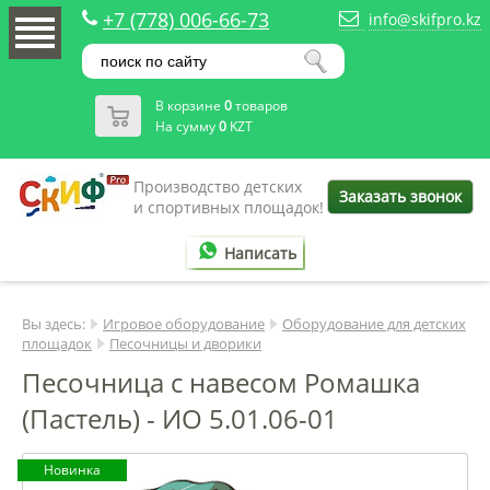
+7 (778) 006-66-73
info@skifpro.kz
В корзине
0
товаров
На сумму
0
KZT
Производство детских
Заказать звонок
и спортивных площадок!
Написать
Вы здесь:
Игровое оборудование
Оборудование для детских
площадок
Песочницы и дворики
Песочница с навесом Ромашка
(Пастель) - ИО 5.01.06-01
Новинка