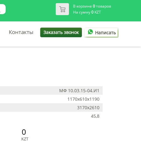
В корзине
0
товаров
На сумму
0
KZT
Контакты
Заказать звонок
Написать
МФ 10.03.15-04.И1
1170x610x1190
3170х2610
45,8
0
KZT