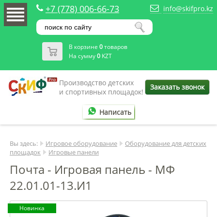
+7 (778) 006-66-73
info@skifpro.kz
В корзине
0
товаров
На сумму
0
KZT
Производство детских
Заказать звонок
и спортивных площадок!
Написать
Вы здесь:
Игровое оборудование
Оборудование для детских
площадок
Игровые панели
Почта - Игровая панель - МФ
22.01.01-13.И1
Новинка