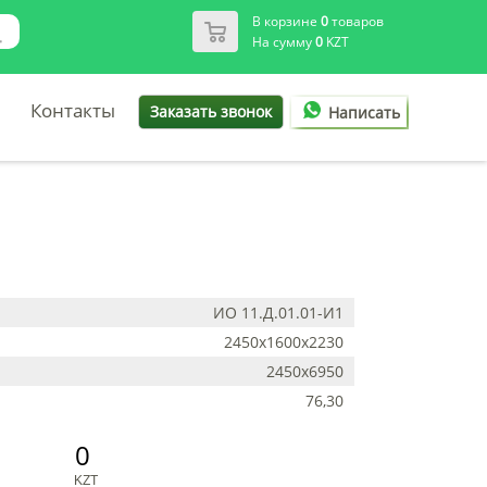
В корзине
0
товаров
На сумму
0
KZT
Контакты
Заказать звонок
Написать
ИО 11.Д.01.01-И1
2450x1600x2230
2450х6950
76,30
0
KZT