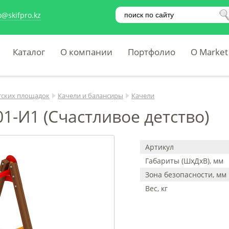
o@skifpro.kz
Каталог
О компании
Портфолио
O Market
тских площадок
Качели и балансиры
Качели
01-И1 (Счастливое детство)
Артикул
Габариты (ШхДхВ), мм
Зона безопасности, мм
Вес, кг