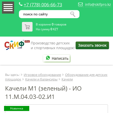
+7 (778) 006-66-73
info@skifpro.kz
В корзине
0
товаров
На сумму
0
KZT
Производство детских
Заказать звонок
и спортивных площадок!
Написать
Вы здесь:
Игровое оборудование
Оборудование для детских
площадок
Качели и балансиры
Качели
Качели М1 (зеленый) - ИО
11.М.04.03-02.И1
Новинка