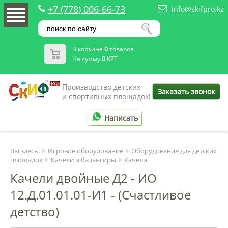
+7 (778) 006-66-73
info@skifpro.kz
В корзине
0
товаров
На сумму
0
KZT
Производство детских
Заказать звонок
и спортивных площадок!
Написать
Вы здесь:
Игровое оборудование
Оборудование для детских
площадок
Качели и балансиры
Качели
Качели двойные Д2 - ИО
12.Д.01.01.01-И1 - (Счастливое
детство)