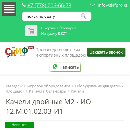
+7 (778) 006-66-73
info@skifpro.kz
В корзине
0
товаров
На сумму
0
KZT
Производство детских
Заказать звонок
и спортивных площадок!
Написать
Вы здесь:
Игровое оборудование
Оборудование для детских
площадок
Качели и балансиры
Качели
Качели двойные М2 - ИО
12.М.01.02.03-И1
Новинка