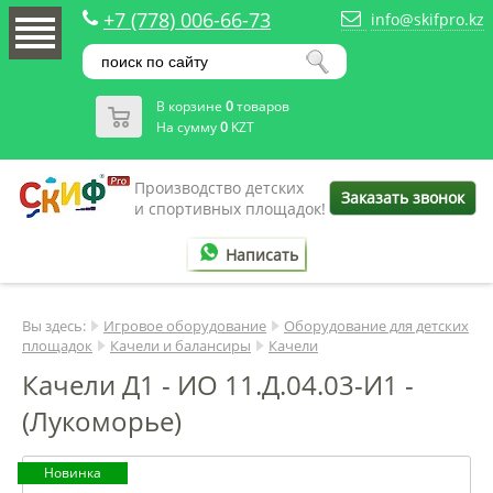
+7 (778) 006-66-73
info@skifpro.kz
В корзине
0
товаров
На сумму
0
KZT
Производство детских
Заказать звонок
и спортивных площадок!
Написать
Вы здесь:
Игровое оборудование
Оборудование для детских
площадок
Качели и балансиры
Качели
Качели Д1 - ИО 11.Д.04.03-И1 -
(Лукоморье)
Новинка