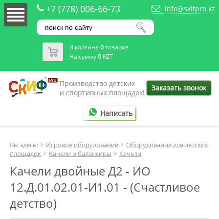
+7 (778) 006-66-73
info@skifpro.kz
В корзине
0
товаров
На сумму
0
KZT
Производство детских
Заказать звонок
и спортивных площадок!
Написать
Вы здесь:
Игровое оборудование
Оборудование для детских
площадок
Качели и балансиры
Качели
Качели двойные Д2 - ИО
12.Д.01.02.01-И1.01 - (Счастливое
детство)