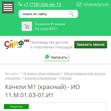
+7 (778) 006-66-73
info@skifpro.kz
В корзине
0
товаров
На сумму
0
KZT
Производство детских
Заказать звонок
и спортивных площадок!
Написать
Вы здесь:
Игровое оборудование
Оборудование для детских
площадок
Качели и балансиры
Качели
Качели М1 (красный) - ИО
11.М.01.03-01.И1
Новинка