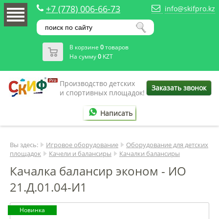
+7 (778) 006-66-73
info@skifpro.kz
В корзине
0
товаров
На сумму
0
KZT
Производство детских
Заказать звонок
и спортивных площадок!
Написать
Вы здесь:
Игровое оборудование
Оборудование для детских
площадок
Качели и балансиры
Качалки балансиры
Качалка балансир эконом - ИО
21.Д.01.04-И1
Новинка